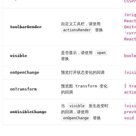
CSSP
(ori
Reac
自定义工具栏，请使用
toolbarRender
Omit
替换
actionsRender
'cur
Reac
是否显示，请使用
open
visible
bool
替换
onOpenChange
预览打开状态变化的回调
(vis
预览图 transform 变化
{ tr
onTransform
的回调
acti
当
发生改变时
(vis
visible
onVisibleChange
的回调，请使用
prev
替换
void
onOpenChange