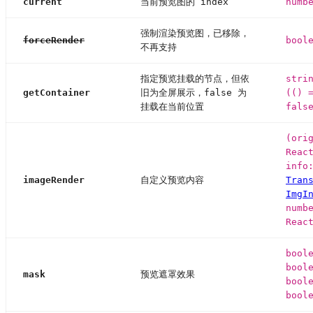
current
当前预览图的 index
numb
强制渲染预览图，已移除，
forceRender
bool
不再支持
指定预览挂载的节点，但依
stri
getContainer
旧为全屏展示，false 为
(() 
挂载在当前位置
fals
(ori
Reac
info
imageRender
自定义预览内容
Tran
ImgI
numb
Reac
bool
bool
mask
预览遮罩效果
bool
bool