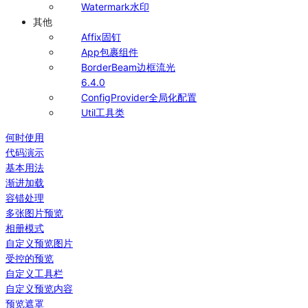
Watermark
水印
其他
Affix
固钉
App
包裹组件
BorderBeam
边框流光
6.4.0
ConfigProvider
全局化配置
Util
工具类
何时使用
代码演示
基本用法
渐进加载
容错处理
多张图片预览
相册模式
自定义预览图片
受控的预览
自定义工具栏
自定义预览内容
预览遮罩