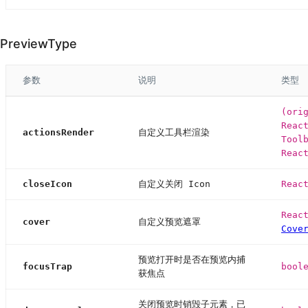
PreviewType
参数
说明
类型
(ori
Reac
actionsRender
自定义工具栏渲染
Tool
Reac
closeIcon
自定义关闭 Icon
Reac
Reac
cover
自定义预览遮罩
Cove
预览打开时是否在预览内捕
focusTrap
bool
获焦点
关闭预览时销毁子元素，已