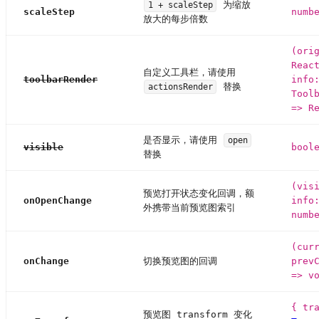
为缩放
1 + scaleStep
scaleStep
numb
放大的每步倍数
(ori
Reac
自定义工具栏，请使用
toolbarRender
info
替换
actionsRender
Tool
=> R
是否显示，请使用
open
visible
bool
替换
(vis
预览打开状态变化回调，额
onOpenChange
info
外携带当前预览图索引
numb
(cur
onChange
切换预览图的回调
prev
=> v
{ tr
预览图 transform 变化