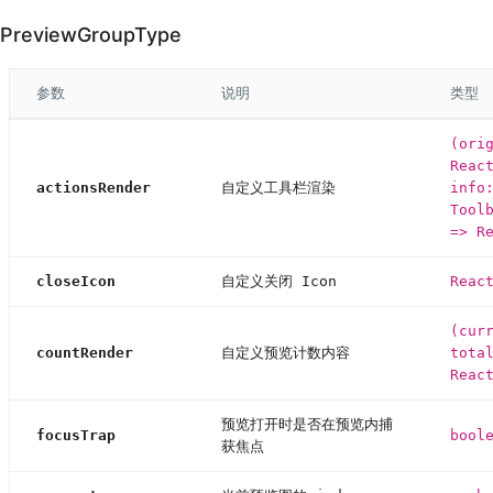
PreviewGroupType
参数
说明
类型
(ori
Reac
actionsRender
自定义工具栏渲染
info
Tool
=> R
closeIcon
自定义关闭 Icon
Reac
(cur
countRender
自定义预览计数内容
tota
Reac
预览打开时是否在预览内捕
focusTrap
bool
获焦点