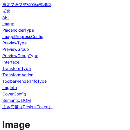
自定义语义结构的样式和类
嵌套
API
Image
PlaceholderType
ImageProgressConfig
PreviewType
PreviewGroup
PreviewGroupType
Interface
TransformType
TransformAction
ToolbarRenderInfoType
ImgInfo
CoverConfig
Semantic DOM
主题变量（Design Token）
Image