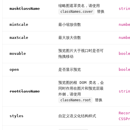
缩略图遮罩类名，请使用
maskClassName
stri
替换
classNames.cover
minScale
最小缩放倍数
numb
maxScale
最大放大倍数
numb
预览图片大于视口时是否可
movable
bool
拖拽移动
open
是否显示预览
bool
预览图的根 DOM 类名，会
同时作用在图片和预览层最
rootClassName
stri
外侧，请使用
替换
classNames.root
Reco
styles
自定义语义化结构样式
CSSP