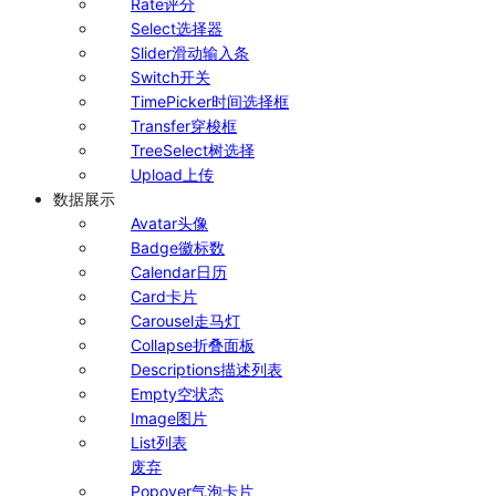
Rate
评分
Select
选择器
Slider
滑动输入条
Switch
开关
TimePicker
时间选择框
Transfer
穿梭框
TreeSelect
树选择
Upload
上传
数据展示
Avatar
头像
Badge
徽标数
Calendar
日历
Card
卡片
Carousel
走马灯
Collapse
折叠面板
Descriptions
描述列表
Empty
空状态
Image
图片
List
列表
废弃
Popover
气泡卡片