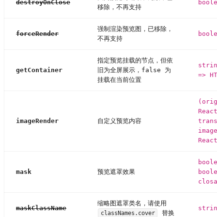
destroyOnClose
bool
移除，不再支持
强制渲染预览图，已移除，
forceRender
bool
不再支持
指定预览挂载的节点，但依
stri
getContainer
旧为全屏展示，false 为
=> H
挂载在当前位置
(ori
Reac
imageRender
自定义预览内容
tran
imag
Reac
bool
mask
预览遮罩效果
bool
clos
缩略图遮罩类名，请使用
maskClassName
stri
替换
classNames.cover