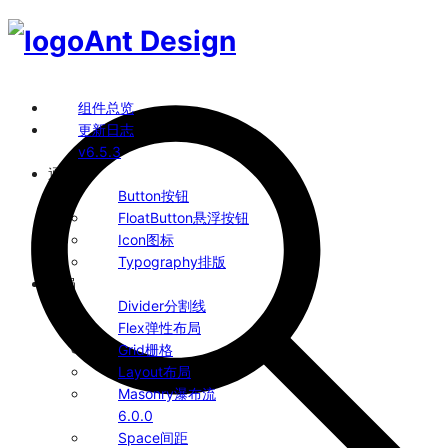
Ant Design
组件总览
更新日志
v6.5.3
通用
Button
按钮
FloatButton
悬浮按钮
Icon
图标
Typography
排版
布局
Divider
分割线
Flex
弹性布局
Grid
栅格
Layout
布局
Masonry
瀑布流
6.0.0
Space
间距