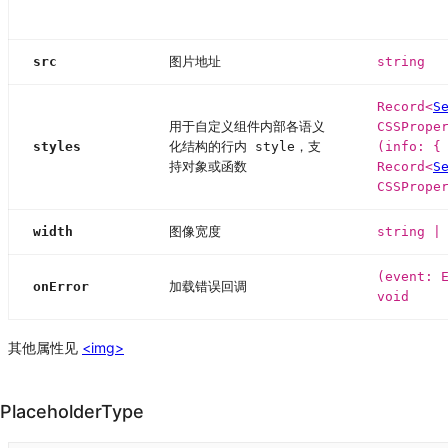
src
图片地址
string
Record<
S
用于自定义组件内部各语义
CSSPrope
styles
化结构的行内 style，支
(info: {
持对象或函数
Record<
S
CSSPrope
width
图像宽度
string |
(event: 
onError
加载错误回调
void
其他属性见
<img>
PlaceholderType