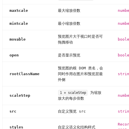
maxScale
最大缩放倍数
numb
minScale
最小缩放倍数
numb
预览图片大于视口时是否可
movable
bool
拖拽移动
open
是否显示预览
bool
预览图的根 DOM 类名，会
rootClassName
同时作用在图片和预览层最
stri
外侧
为缩放
1 + scaleStep
scaleStep
numb
放大的每步倍数
src
自定义预览 src
stri
Reco
styles
自定义语义化结构样式