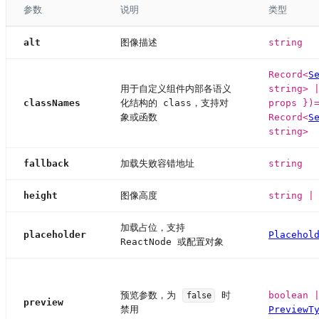
参数
说明
类型
alt
图像描述
string
Record<
S
用于自定义组件内部各语义
string> 
classNames
化结构的 class，支持对
props })
象或函数
Record<
S
string>
fallback
加载失败容错地址
string
height
图像高度
string |
加载占位，支持
placeholder
Placehol
ReactNode 或配置对象
预览参数，为
时
boolean 
false
preview
禁用
PreviewT