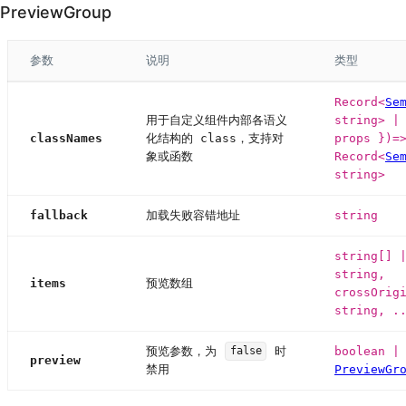
PreviewGroup
参数
说明
类型
Record<
Se
用于自定义组件内部各语义
string> |
classNames
化结构的 class，支持对
props })=
象或函数
Record<
Se
string>
fallback
加载失败容错地址
string
string[] 
string,
items
预览数组
crossOrig
string, .
预览参数，为
时
boolean |
false
preview
禁用
PreviewGr