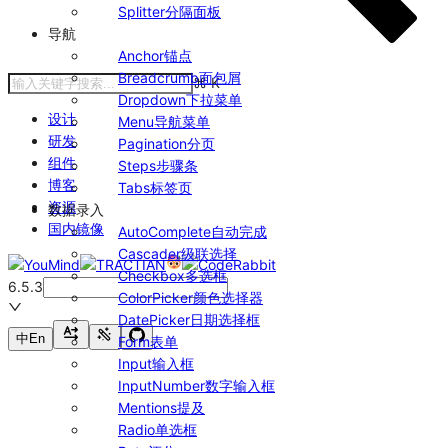
Splitter
分隔面板
导航
Anchor
锚点
Breadcrumb
面包屑
⌘
K
Dropdown
下拉菜单
设计
Menu
导航菜单
研发
Pagination
分页
组件
Steps
步骤条
博客
Tabs
标签页
资源
数据录入
国内镜像
AutoComplete
自动完成
Cascader
级联选择
Checkbox
多选框
6.5.3
ColorPicker
颜色选择器
DatePicker
日期选择框
中
En
Form
表单
Input
输入框
InputNumber
数字输入框
Mentions
提及
Radio
单选框