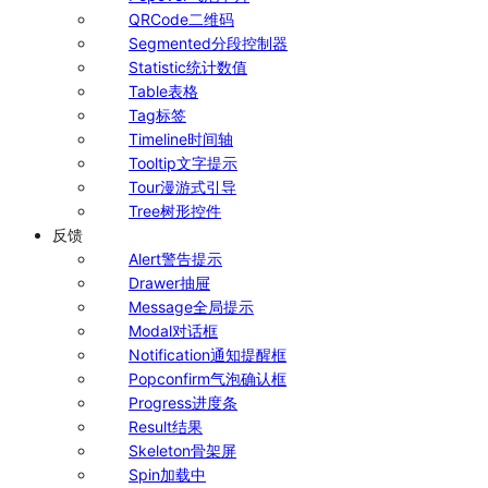
QRCode
二维码
Segmented
分段控制器
Statistic
统计数值
Table
表格
Tag
标签
Timeline
时间轴
Tooltip
文字提示
Tour
漫游式引导
Tree
树形控件
反馈
Alert
警告提示
Drawer
抽屉
Message
全局提示
Modal
对话框
Notification
通知提醒框
Popconfirm
气泡确认框
Progress
进度条
Result
结果
Skeleton
骨架屏
Spin
加载中