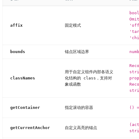
boo
Omi
affix
固定模式
'of
'ta
'ch
bounds
锚点区域边界
num
Rec
用于自定义组件内部各语义
str
classNames
化结构的 class，支持对
pro
象或函数
Rec
str
getContainer
指定滚动的容器
() 
(ac
getCurrentAnchor
自定义高亮的锚点
str