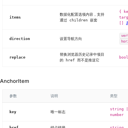
{ k
数据化配置选项内容，支持
items
tar
通过 children 嵌套
[]
ver
direction
设置导航方向
hor
替换浏览器历史记录中项目
replace
boo
的 href 而不是推送它
AnchorItem
参数
说明
类型
string 
key
唯一标志
number
href
锚点链接
string