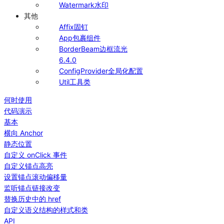
Watermark
水印
其他
Affix
固钉
App
包裹组件
BorderBeam
边框流光
6.4.0
ConfigProvider
全局化配置
Util
工具类
何时使用
代码演示
基本
横向 Anchor
静态位置
自定义 onClick 事件
自定义锚点高亮
设置锚点滚动偏移量
监听锚点链接改变
替换历史中的 href
自定义语义结构的样式和类
API