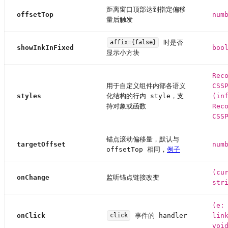
距离窗口顶部达到指定偏移
offsetTop
num
量后触发
时是否
affix={false}
showInkInFixed
boo
显示小方块
Rec
用于自定义组件内部各语义
CSS
styles
化结构的行内 style，支
(in
持对象或函数
Rec
CSS
锚点滚动偏移量，默认与
targetOffset
num
offsetTop 相同，
例子
(cu
onChange
监听锚点链接改变
str
(e:
onClick
事件的 handler
lin
click
voi