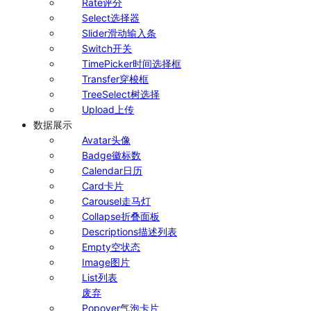
Rate
评分
Select
选择器
Slider
滑动输入条
Switch
开关
TimePicker
时间选择框
Transfer
穿梭框
TreeSelect
树选择
Upload
上传
数据展示
Avatar
头像
Badge
徽标数
Calendar
日历
Card
卡片
Carousel
走马灯
Collapse
折叠面板
Descriptions
描述列表
Empty
空状态
Image
图片
List
列表
废弃
Popover
气泡卡片