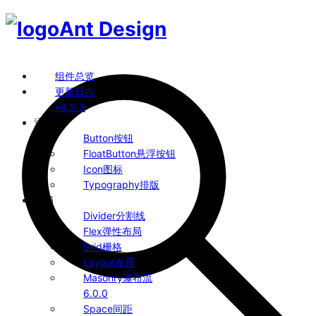
Ant Design
组件总览
更新日志
v6.5.3
通用
Button
按钮
FloatButton
悬浮按钮
Icon
图标
Typography
排版
布局
Divider
分割线
Flex
弹性布局
Grid
栅格
Layout
布局
Masonry
瀑布流
6.0.0
Space
间距