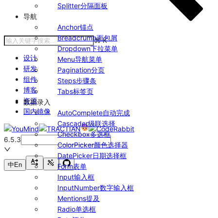
Splitter
分隔面板
导航
Anchor
锚点
Breadcrumb
面包屑
⌘
K
Dropdown
下拉菜单
设计
Menu
导航菜单
研发
Pagination
分页
组件
Steps
步骤条
博客
Tabs
标签页
资源
数据录入
国内镜像
AutoComplete
自动完成
Cascader
级联选择
Checkbox
多选框
6.5.3
ColorPicker
颜色选择器
DatePicker
日期选择框
中
En
Form
表单
Input
输入框
InputNumber
数字输入框
Mentions
提及
Radio
单选框