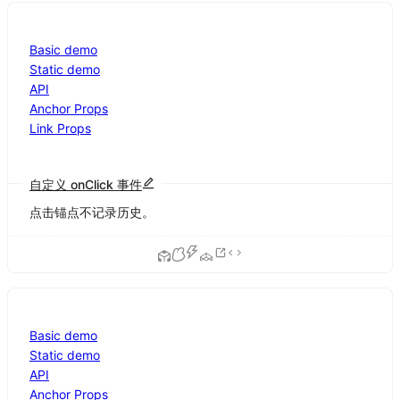
Basic demo
Static demo
API
Anchor Props
Link Props
自定义 onClick 事件
点击锚点不记录历史。
Basic demo
Static demo
API
Anchor Props