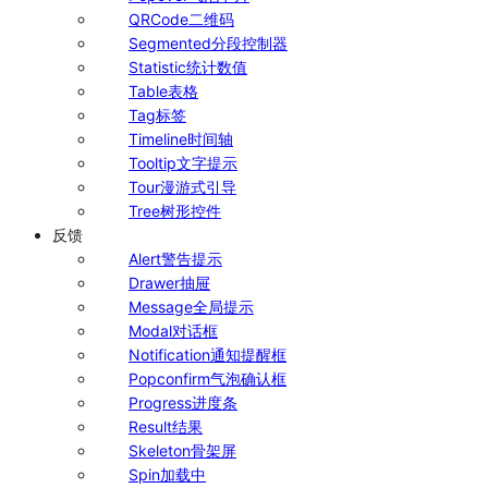
QRCode
二维码
Segmented
分段控制器
Statistic
统计数值
Table
表格
Tag
标签
Timeline
时间轴
Tooltip
文字提示
Tour
漫游式引导
Tree
树形控件
反馈
Alert
警告提示
Drawer
抽屉
Message
全局提示
Modal
对话框
Notification
通知提醒框
Popconfirm
气泡确认框
Progress
进度条
Result
结果
Skeleton
骨架屏
Spin
加载中