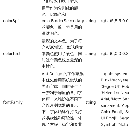
它们有效的设计语义
用于作为分割线的颜
色，此颜色和
colorSplit
colorBorderSecondary
string
rgba(5,5,5,0.0
的颜色一致，但是用的
是透明色。
最深的文本色。为了符
合W3C标准，默认的文
colorText
本颜色使用了该色，同
string
rgba(0,0,0,0.8
时这个颜色也是最深的
中性色。
Ant Design 的字体家族
-apple-system
中优先使用系统默认的
BlinkMacSyste
界面字体，同时提供了
'Segoe UI', Rob
一套利于屏显的备用字
'Helvetica Neue
体库，来维护在不同平
Arial, 'Noto San
fontFamily
string
台以及浏览器的显示
sans-serif, 'Ap
下，字体始终保持良好
Color Emoji', '
的易读性和可读性，体
UI Emoji', 'Seg
现了友好、稳定和专业
Symbol', 'Noto