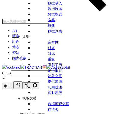
数据录入
数据展示
数据格式
文案
⌘
K
按钮
设计
数据列表
研发
原则
组件
亲密性
博客
对齐
资源
对比
国内镜像
重复
直截了当
足不出户
6.5.3
简化交互
提供邀请
中
En
巧用过渡
即时反应
模板文档
数据可视化页
详情页