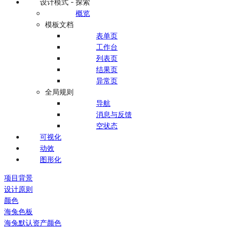
设计模式 - 探索
概览
模板文档
表单页
工作台
列表页
结果页
异常页
全局规则
导航
消息与反馈
空状态
可视化
动效
图形化
项目背景
设计原则
颜色
海兔色板
海兔默认资产颜色