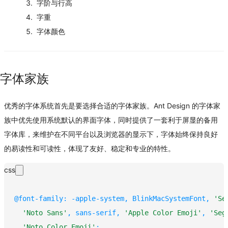
字阶与行高
字重
字体颜色
字体家族
优秀的字体系统首先是要选择合适的字体家族。Ant Design 的字体家
族中优先使用系统默认的界面字体，同时提供了一套利于屏显的备用
字体库，来维护在不同平台以及浏览器的显示下，字体始终保持良好
的易读性和可读性，体现了友好、稳定和专业的特性。
css
@font-family
:
 -apple-system
,
 BlinkMacSystemFont
,
'Se
'Noto Sans'
,
 sans-serif
,
'Apple Color Emoji'
,
'Seg
'Noto Color Emoji'
;