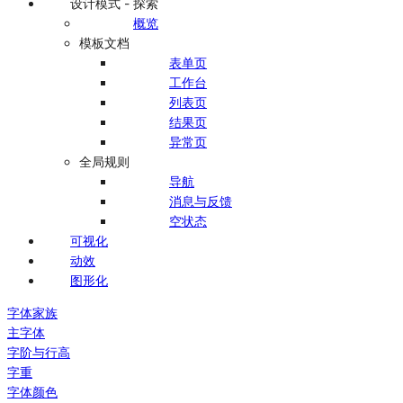
设计模式 - 探索
概览
模板文档
表单页
工作台
列表页
结果页
异常页
全局规则
导航
消息与反馈
空状态
可视化
动效
图形化
字体家族
主字体
字阶与行高
字重
字体颜色