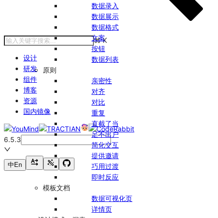
数据录入
数据展示
数据格式
文案
⌘
K
按钮
设计
数据列表
研发
原则
组件
亲密性
博客
对齐
资源
对比
国内镜像
重复
直截了当
足不出户
6.5.3
简化交互
提供邀请
中
En
巧用过渡
即时反应
模板文档
数据可视化页
详情页